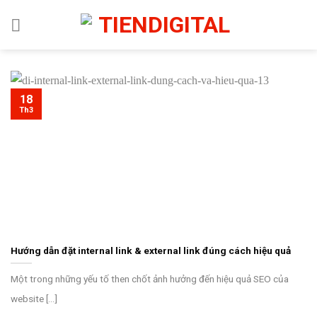
Chuyển
đến
nội
dung
18
Th3
Hướng dẫn đặt internal link & external link đúng cách hiệu quả
Một trong những yếu tố then chốt ảnh hưởng đến hiệu quả SEO của
website [...]